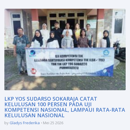
LKP YOS SUDARSO SOKARAJA CATAT
KELULUSAN 100 PERSEN PADA UJI
KOMPETENSI NASIONAL, LAMPAUI RATA-RATA
KELULUSAN NASIONAL
by
Gladys Frederika
Mei 25 2026