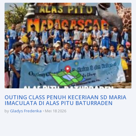
OUTING CLASS PENUH KECERIAAN SD MARIA
IMACULATA DI ALAS PITU BATURRADEN
by
Gladys Frederika
Mei 18 2026