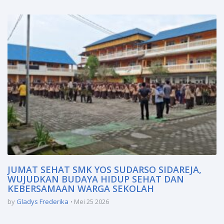
JUMAT SEHAT SMK YOS SUDARSO SIDAREJA,
WUJUDKAN BUDAYA HIDUP SEHAT DAN
KEBERSAMAAN WARGA SEKOLAH
by
Gladys Frederika
Mei 25 2026