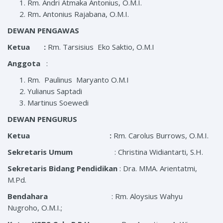
Rm. Andri Atmaka Antonius, O.M.I.
Rm
.
Antonius Rajabana, O.M.I.
DEWAN PENGAWAS
Ketua :
Rm. Tarsisius Eko Saktio, O.M.I
Anggota
:
Rm. Paulinus Maryanto O.M.I
Yulianus Saptadi
Martinus Soewedi
DEWAN
PENGURUS
Ketua :
Rm. Carolus Burrows, O.M.I.
Sekretaris Umum
: Christina Widiantarti, S.H.
Sekretaris Bidang Pendidikan
: Dra. MMA. Arientatmi,
M.Pd.
Bendahara
: Rm. Aloysius Wahyu
Nugroho, O.M.I.;