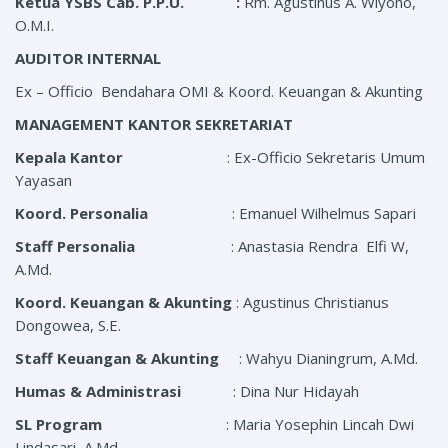
Ketua YSBS Cab. P.P.U. :
Rm. Agustinus A. Wiyono,
O.M.I.
AUDITOR INTERNAL
Ex – Officio Bendahara OMI & Koord. Keuangan & Akunting
MANAGEMENT KANTOR SEKRETARIAT
Kepala Kantor
: Ex-Officio Sekretaris Umum
Yayasan
Koord. Personalia
: Emanuel Wilhelmus Sapari
Staff Personalia
: Anastasia Rendra Elfi W,
A.Md.
Koord. Keuangan & Akunting
: Agustinus Christianus
Dongowea, S.E.
Staff Keuangan & Akunting
: Wahyu Dianingrum, A.Md.
Humas & Administrasi
: Dina Nur Hidayah
SL Program
: Maria Yosephin Lincah Dwi
Lindasari, A.Md