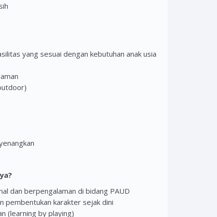
sih
ilitas yang sesuai dengan kebutuhan anak usia
nyaman
outdoor)
nyenangkan
ya?
ional dan berpengalaman di bidang PAUD
dan pembentukan karakter sejak dini
 (learning by playing)