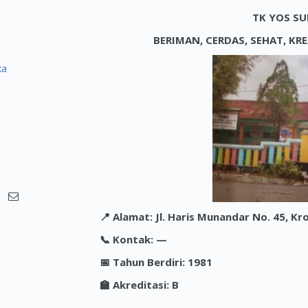
TK YOS S
BERIMAN, CERDAS, SEHAT, KR
ka
📍
Alamat: Jl. Haris Munandar No. 45, Kr
📞
Kontak: —
📅
Tahun Berdiri: 1981
🏫
Akreditasi: B