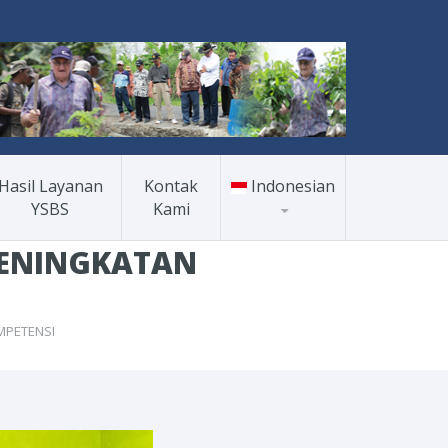
Hasil Layanan
Kontak
Indonesian
YSBS
Kami
Indonesian
English
PENINGKATAN
MPETENSI