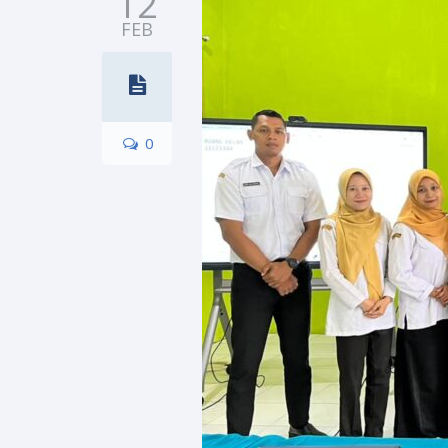
12
FEB
0