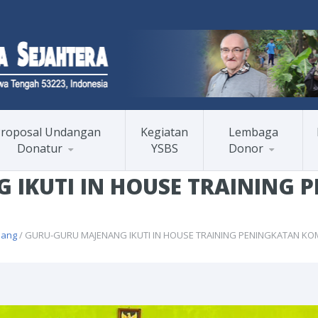
roposal Undangan
Kegiatan
Lembaga
Donatur
YSBS
Donor
 IKUTI IN HOUSE TRAINING 
nang
/ GURU-GURU MAJENANG IKUTI IN HOUSE TRAINING PENINGKATAN KO