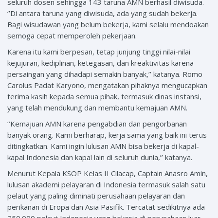
seluruh dosen sehingga 143 taruna AMN berhasil diwisuda.
‘’Di antara taruna yang diwisuda, ada yang sudah bekerja.
Bagi wisudawan yang belum bekerja, kami selalu mendoakan
semoga cepat memperoleh pekerjaan.
Karena itu kami berpesan, tetap junjung tinggi nilai-nilai
kejujuran, kediplinan, ketegasan, dan kreaktivitas karena
persaingan yang dihadapi semakin banyak,’’ katanya. Romo
Carolus Padat Karyono, mengatakan pihaknya mengucapkan
terima kasih kepada semua pihak, termasuk dinas instansi,
yang telah mendukung dan membantu kemajuan AMN.
‘’Kemajuan AMN karena pengabdian dan pengorbanan
banyak orang. Kami berharap, kerja sama yang baik ini terus
ditingkatkan. Kami ingin lulusan AMN bisa bekerja di kapal-
kapal Indonesia dan kapal lain di seluruh dunia,’’ katanya.
Menurut Kepala KSOP Kelas II Cilacap, Captain Anasro Amin,
lulusan akademi pelayaran di Indonesia termasuk salah satu
pelaut yang paling diminati perusahaan pelayaran dan
perikanan di Eropa dan Asia Pasifik. Tercatat sedikitnya ada
250.000 pelaut Indonesia yang bekerja di perusahaan luar