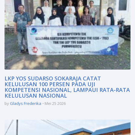
LKP YOS SUDARSO SOKARAJA CATAT
KELULUSAN 100 PERSEN PADA UJI
KOMPETENSI NASIONAL, LAMPAUI RATA-RATA
KELULUSAN NASIONAL
by
Gladys Frederika
Mei 25 2026