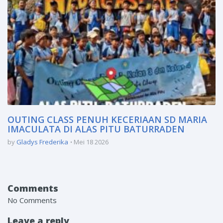
OUTING CLASS PENUH KECERIAAN SD MARIA
IMACULATA DI ALAS PITU BATURRADEN
by
Gladys Frederika
Mei 18 2026
Comments
No Comments
Leave a reply