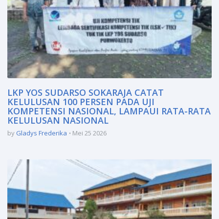
LKP YOS SUDARSO SOKARAJA CATAT
KELULUSAN 100 PERSEN PADA UJI
KOMPETENSI NASIONAL, LAMPAUI RATA-RATA
KELULUSAN NASIONAL
by
Gladys Frederika
Mei 25 2026