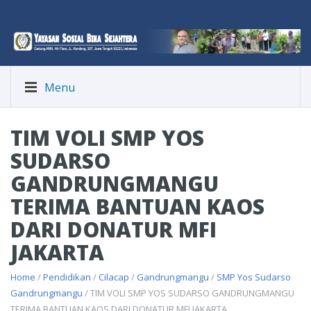
Menu
TIM VOLI SMP YOS
SUDARSO
GANDRUNGMANGU
TERIMA BANTUAN KAOS
DARI DONATUR MFI
JAKARTA
Home
/
Pendidikan
/
Cilacap
/
Gandrungmangu
/
SMP Yos Sudarso
Gandrungmangu
/ TIM VOLI SMP YOS SUDARSO GANDRUNGMANGU
TERIMA BANTUAN KAOS DARI DONATUR MFI JAKARTA