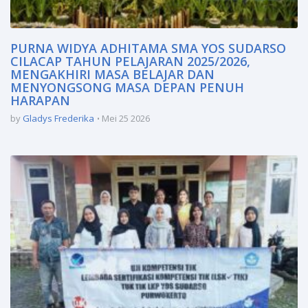
PURNA WIDYA ADHITAMA SMA YOS SUDARSO
CILACAP TAHUN PELAJARAN 2025/2026,
MENGAKHIRI MASA BELAJAR DAN
MENYONGSONG MASA DEPAN PENUH
HARAPAN
by
Gladys Frederika
Mei 25 2026