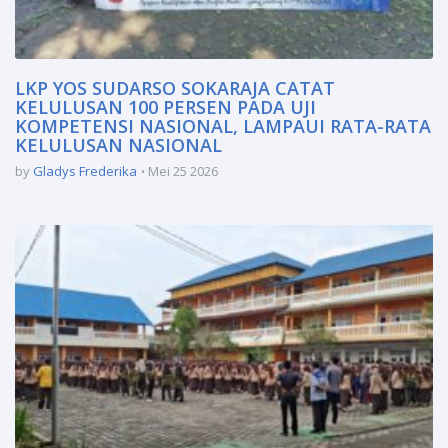
LKP YOS SUDARSO SOKARAJA CATAT
KELULUSAN 100 PERSEN PADA UJI
KOMPETENSI NASIONAL, LAMPAUI RATA-RATA
KELULUSAN NASIONAL
by
Gladys Frederika
Mei 25 2026