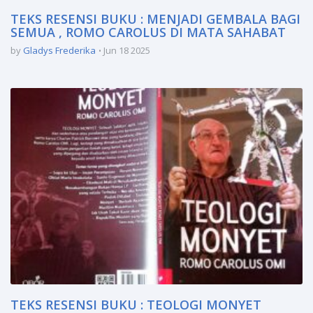
TEKS RESENSI BUKU : MENJADI GEMBALA BAGI
SEMUA , ROMO CAROLUS DI MATA SAHABAT
by
Gladys Frederika
Jun 18 2025
TEKS RESENSI BUKU : TEOLOGI MONYET