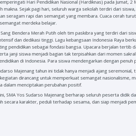
mperingati Hari Pendidikan Nasional (Hardiknas) pada Jumat, 2 
makna. Sejak pagi hari, seluruh warga sekolah terdiri dari siswa, 
an seragam rapi dan semangat yang membara. Cuaca cerah turut
semangat merdeka belajar.
ang Bendera Merah Putih oleh tim paskibra yang terdiri dari siswa
an intensif dan dedikasi tinggi. Lagu kebangsaan Indonesia Raya
ting pendidikan sebagai fondasi bangsa. Upacara berjalan tertib 
a janji siswa menjadi bagian tak terpisahkan dari momen sakral i
r pendidikan di Indonesia. Para siswa mendengarkan dengan penuh
darso Majenang tahun ini tidak hanya menjadi ajang seremonial, 
n kegiatan dirancang untuk memperkuat semangat nasionalisme, m
a dalam menciptakan perubahan positif.
ni, SMA Yos Sudarso Majenang berharap seluruh peserta didik da
guh secara karakter, peduli terhadap sesama, dan siap menjadi 