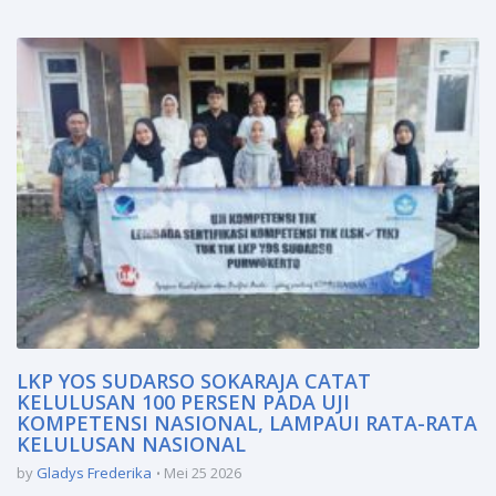
LKP YOS SUDARSO SOKARAJA CATAT
KELULUSAN 100 PERSEN PADA UJI
KOMPETENSI NASIONAL, LAMPAUI RATA-RATA
KELULUSAN NASIONAL
by
Gladys Frederika
Mei 25 2026