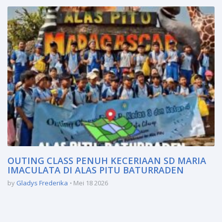
OUTING CLASS PENUH KECERIAAN SD MARIA
IMACULATA DI ALAS PITU BATURRADEN
by
Gladys Frederika
Mei 18 2026