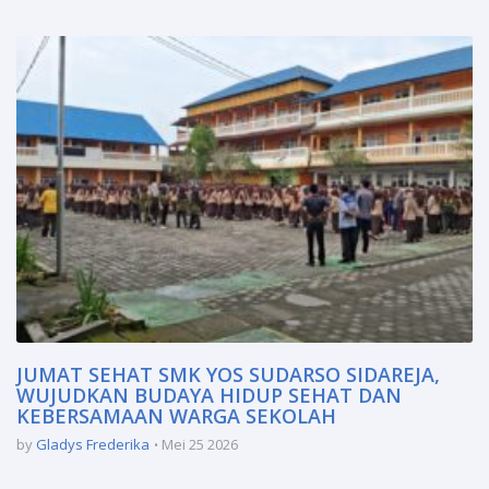
JUMAT SEHAT SMK YOS SUDARSO SIDAREJA,
WUJUDKAN BUDAYA HIDUP SEHAT DAN
KEBERSAMAAN WARGA SEKOLAH
by
Gladys Frederika
Mei 25 2026