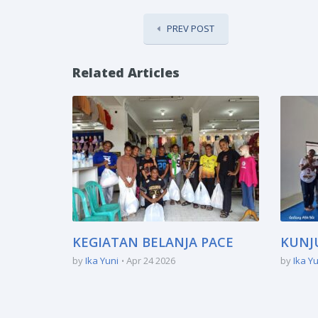
PREV POST
Related Articles
KEGIATAN BELANJA PACE
KUNJ
by
Ika Yuni
Apr 24 2026
by
Ika Yu