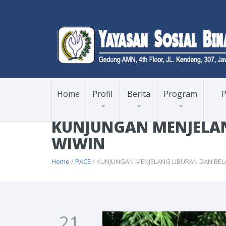
Home
Profil
Berita
Program
P
KUNJUNGAN MENJELAN
WIWIN
Home
/
PACE
/ KUNJUNGAN MENJELANG LIBURAN DAN BEL
21