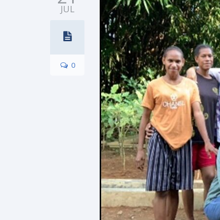
JUL
0