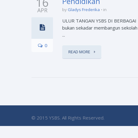
16
Pendidikan
APR
by
Gladys Frederika
in
ULUR TANGAN YSBS DI BERBAGAI P
bukan sekadar membangun sekolah s
...
0
READ MORE
© 2015 YSBS. All Rights Reserved.